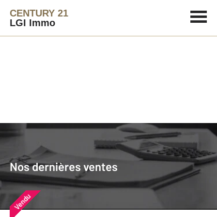
CENTURY 21
LGI Immo
Agence immobilière
Vendre
Nos dernières ventes
Nos derniers biens vendus près de
Nos dernières ventes
chez vous
Vendu