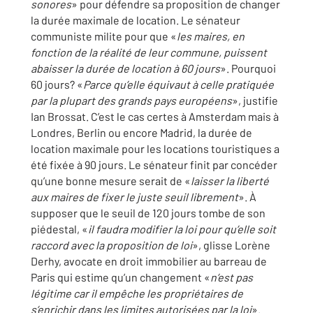
sonores
» pour défendre sa proposition de changer
la durée maximale de location. Le sénateur
communiste milite pour que «
les maires, en
fonction de la réalité de leur commune, puissent
abaisser la durée de location à 60 jours
». Pourquoi
60 jours? «
Parce qu’elle équivaut à celle pratiquée
par la plupart des grands pays européens
», justifie
Ian Brossat. C’est le cas certes à Amsterdam mais à
Londres, Berlin ou encore Madrid, la durée de
location maximale pour les locations touristiques a
été fixée à 90 jours. Le sénateur finit par concéder
qu’une bonne mesure serait de «
laisser la liberté
aux maires de fixer le juste seuil librement
». À
supposer que le seuil de 120 jours tombe de son
piédestal, «
il faudra modifier la loi pour qu’elle soit
raccord avec la proposition de loi
», glisse Lorène
Derhy, avocate en droit immobilier au barreau de
Paris qui estime qu’un changement «
n’est pas
légitime car il empêche les propriétaires de
s’enrichir dans les limites autorisées par la loi
».