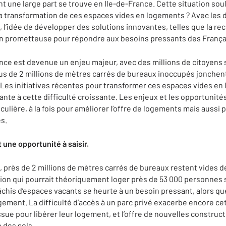
t une large part se trouve en Ile-de-France. Cette situation sou
 transformation de ces espaces vides en logements ? Avec les déf
l’idée de développer des solutions innovantes, telles que la re
n prometteuse pour répondre aux besoins pressants des Français
nce est devenue un enjeu majeur, avec des millions de citoyens 
s de 2 millions de mètres carrés de bureaux inoccupés jonchent l
e. Les initiatives récentes pour transformer ces espaces vides e
nte à cette difficulté croissante. Les enjeux et les opportunité
culière, à la fois pour améliorer l’offre de logements mais aussi
s.
 une opportunité à saisir.
 près de 2 millions de mètres carrés de bureaux restent vides d
ation qui pourrait théoriquement loger près de 53 000 personnes 
chis d’espaces vacants se heurte à un besoin pressant, alors que
gement. La difficulté d’accès à un parc privé exacerbe encore ce
ssue pour libérer leur logement, et l’offre de nouvelles construct
n des sols.