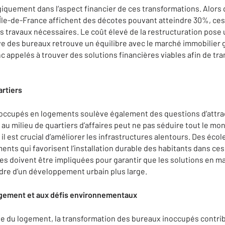
ogiquement dans l’aspect financier de ces transformations. Alor
 Île-de-France affichent des décotes pouvant atteindre 30%, ce
les travaux nécessaires. Le coût élevé de la restructuration pose 
tive des bureaux retrouve un équilibre avec le marché immobilier 
c appelés à trouver des solutions financières viables afin de t
artiers
occupés en logements soulève également des questions d’attract
au milieu de quartiers d’affaires peut ne pas séduire tout le mo
 il est crucial d’améliorer les infrastructures alentours. Des éc
ents qui favorisent l’installation durable des habitants dans c
ales doivent être impliquées pour garantir que les solutions en 
dre d’un développement urbain plus large.
logement et aux défis environnementaux
ise du logement, la transformation des bureaux inoccupés contri