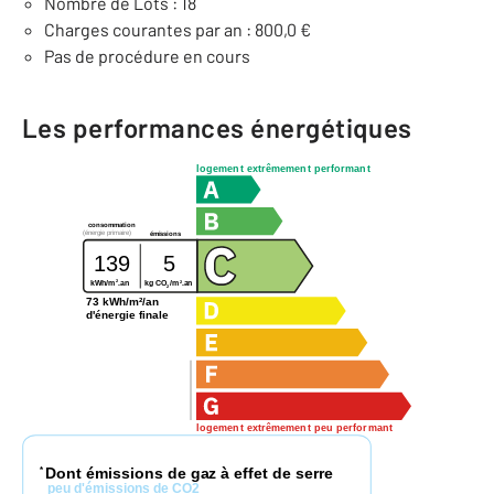
Nombre de Lots : 18
Charges courantes par an : 800,0 €
Pas de procédure en cours
Les performances énergétiques
logement extrêmement performant
consommation
(énergie primaire)
émissions
139
5
2
2
kg CO
/m
.an
kWh/m
.an
2
73 kWh/m²/an
d'énergie finale
logement extrêmement peu performant
Dont émissions de gaz à effet de serre
*
peu d'émissions de CO2