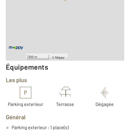
Vue globale
2
Surface totale : 50 m
2
Surface habitable : 44,2 m
Type d'appartement : T2
er
Étage : 1
Nombre de pièces : 2
[Voir le détail]
Année construction : 2007
500 m
©
Mappy
Équipements
Les plus
P
Parking exterieur
Terrasse
Dégagée
Général
Parking exterieur : 1 place(s)