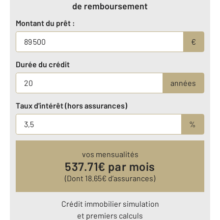
de remboursement
Montant du prêt :
€
Durée du crédit
années
Taux d'intérêt (hors assurances)
%
vos mensualités
537.71
€ par mois
(Dont
18.65
€ d’assurances)
Crédit immobilier simulation
et premiers calculs