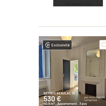
Découvrir nos
offres
Exclusivité
BERNOS BEAULAC 33
530 €
par mois charges
comprises
2
40,9 m
, Appartement
, 3 pcs