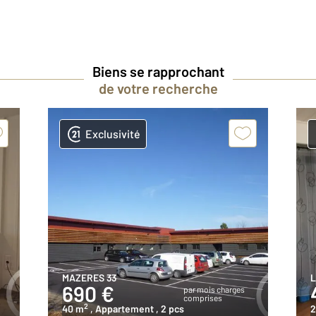
Biens se rapprochant
de votre recherche
Exclusivité
MAZERES 33
L
690 €
par mois charges
comprises
2
40 m
, Appartement
, 2 pcs
2