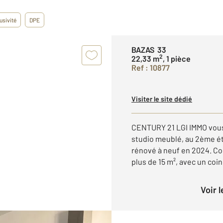
usivité
DPE
BAZAS 33
2
22,33 m
, 1 pièce
Ref : 10877
Visiter le site dédié
CENTURY 21 LGI IMMO vous
studio meublé, au 2ème é
rénové à neuf en 2024. Co
plus de 15 m², avec un coin
Voir 