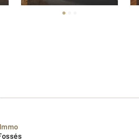
 Immo
 Fossés