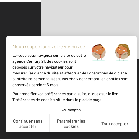
Parlons de vous, parlons biens
500 m
©
Mappy
Votre agence est notée
Achat
Location
Vente
Gestion
8,9
/
10
9,2/10