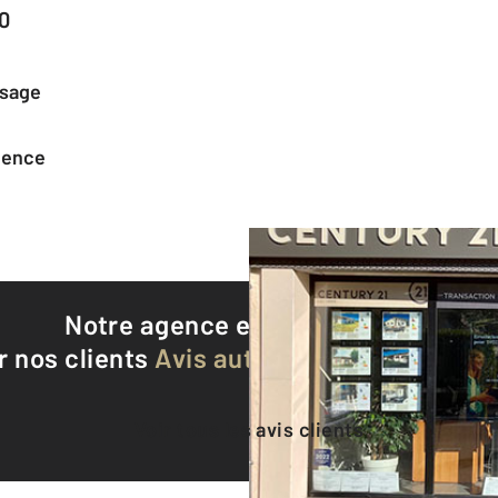
0
ssage
agence
Notre agence est notée
8,9/10
r nos clients
Avis authentifiés par Qualite
Voir tous les avis clients