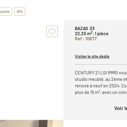
usivité
DPE
BAZAS 33
2
22,33 m
, 1 pièce
Ref : 10877
Visiter le site dédié
CENTURY 21 LGI IMMO vous
studio meublé, au 2ème é
rénové à neuf en 2024. Co
plus de 15 m², avec un coin
Voir 