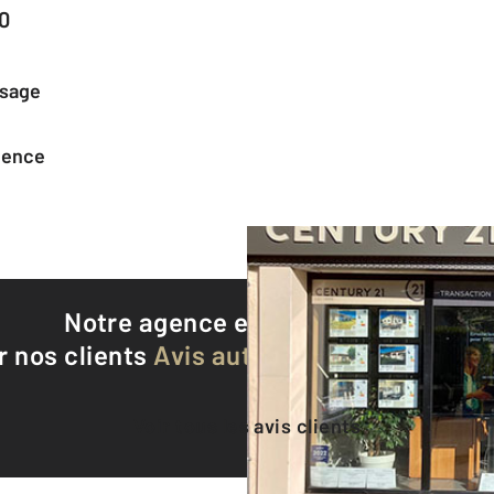
0
ssage
agence
Notre agence est notée
8,9/10
r nos clients
Avis authentifiés par Qualite
Voir tous les avis clients