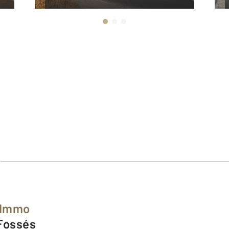
 Immo
 Fossés