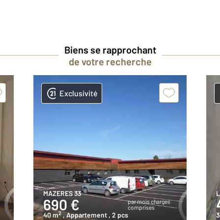
Biens se rapprochant
de votre recherche
Exclusivité
MAZERES 33
L
690 €
par mois charges
comprises
2
40 m
, Appartement
, 2 pcs
3