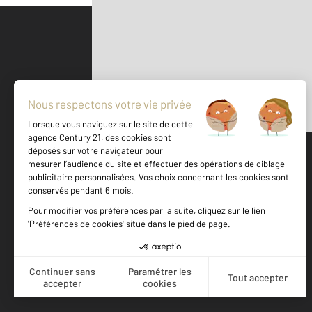
Parlons de vous, parlons biens
500 m
©
Mappy
Votre agence est notée
Achat
Location
Vente
Gestion
8,9
/
10
9,2/10