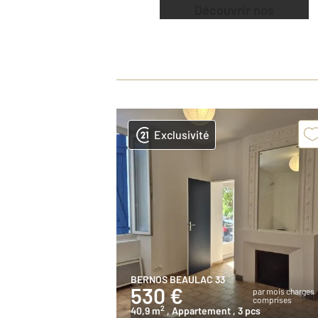
Découvrir nos
offres
Exclusivité
BERNOS BEAULAC 33
530 €
par mois charges
comprises
2
40,9 m
, Appartement
, 3 pcs