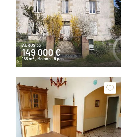
AUROS 33
149 000 €
2
165 m
, Maison
, 8 pcs