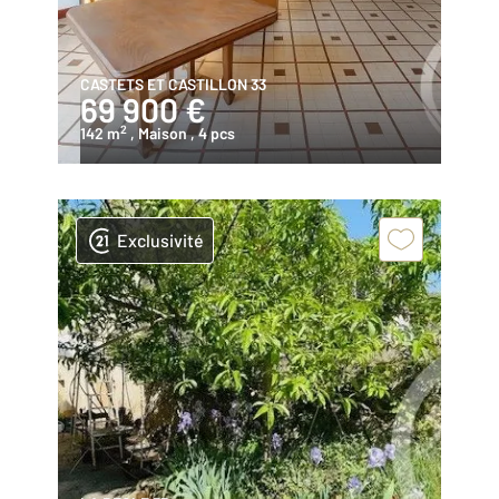
CASTETS ET CASTILLON 33
69 900 €
2
142 m
, Maison
, 4 pcs
Exclusivité