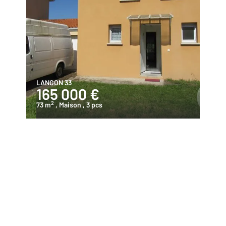
LANGON 33
165 000 €
2
73 m
, Maison
, 3 pcs