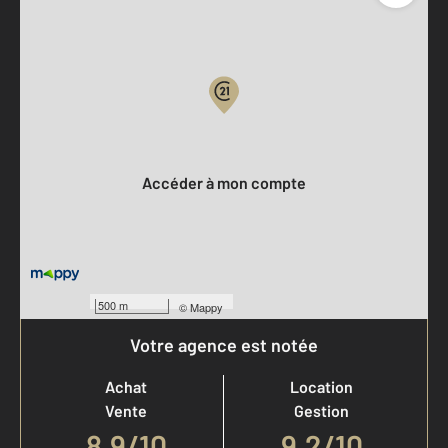
Parlons de vous, parlons biens
Votre compte :
Accéder à mon compte
500 m
©
Mappy
Votre agence est notée
Achat
Location
Vente
Gestion
8,9
/
10
9,2/10