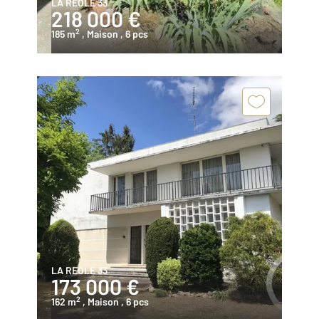
LA REOLE 33
218 000 €
2
185 m
, Maison
, 6 pcs
LA REOLE 33
173 000 €
2
162 m
, Maison
, 6 pcs