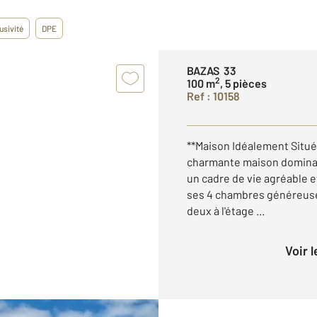
usivité
DPE
BAZAS 33
2
100 m
, 5 pièces
Ref : 10158
**Maison Idéalement Situé
charmante maison dominan
un cadre de vie agréable e
ses 4 chambres généreuse
deux à l'étage ...
Voir 