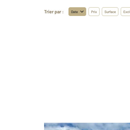
Trier par :
Date
Prix
Surface
Excl