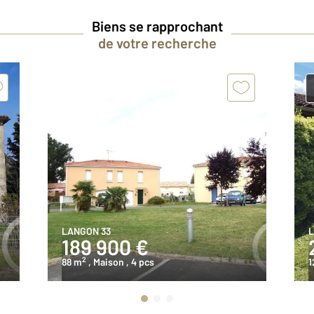
Biens se rapprochant
de votre recherche
LANGON 33
L
189 900 €
2
88 m
, Maison
, 4 pcs
1