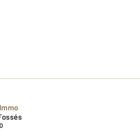
 Immo
 Fossés
0