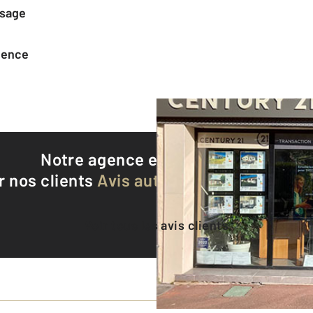
ssage
agence
Notre agence est notée
8,9/10
r nos clients
Avis authentifiés par Qualite
Voir tous les avis clients