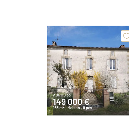
AUROS 33
149 000 €
2
165 m
, Maison
, 8 pcs