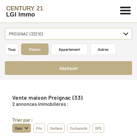
CENTURY 21
LGI Immo
PREIGNAC (33210)
Tous
Maison
Appartement
Autres
Appliquer
Vente maison Preignac (33)
2 annonces immobilières :
Trier par :
Date
Prix
Surface
Exclusivité
DPE