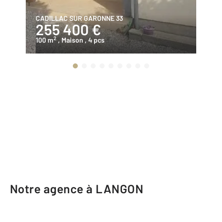
CADILLAC SUR GARONNE 33
LA
255 400 €
3
2
100 m
, Maison
, 4 pcs
13
Notre agence à LANGON