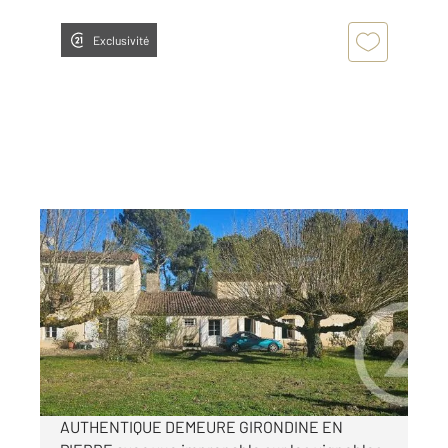
Exclusivité
PREIGNAC 33
2
359 m
, 13 pièces
Ref : 10648
Maison à vendre
580 000 €
Visiter le site dédié
AUTHENTIQUE DEMEURE GIRONDINE EN