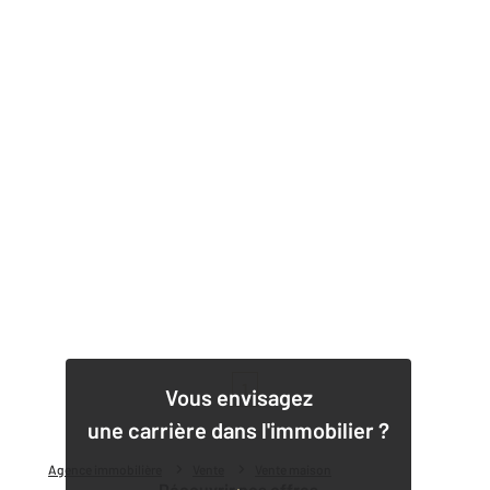
1
Vous envisagez
une carrière dans l'immobilier ?
Agence immobilière
Vente
Vente maison
Découvrir nos offres