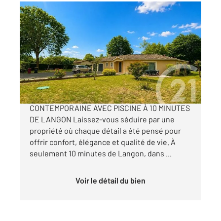
PREIGNAC 33
2
130,14 m
, 5 pièces
Ref : 10774
Maison à vendre
364 000 €
COUP DE CŒUR ASSURÉ SUPERBE VILLA
CONTEMPORAINE AVEC PISCINE À 10 MINUTES
DE LANGON Laissez-vous séduire par une
propriété où chaque détail a été pensé pour
offrir confort, élégance et qualité de vie. À
seulement 10 minutes de Langon, dans ...
Voir le détail du bien