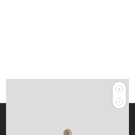
+
-
Parlons de vous, parlons biens